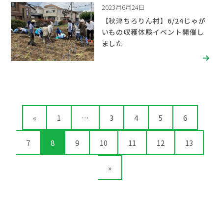
2023月6月24日
【秋津ちろりん村】6/24じゃが
いもの収穫体験イベント開催し
ました
«
1
…
3
4
5
6
7
8
9
10
11
12
13
»