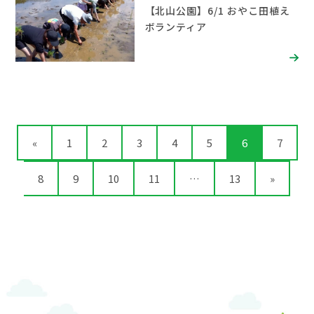
【北山公園】6/1 おやこ田植え
ボランティア
«
1
2
3
4
5
6
7
8
9
10
11
…
13
»