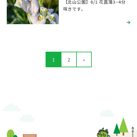
【北山公園】6/1 花菖蒲3~4分
咲きです。
1
2
»