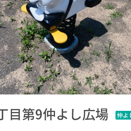
丁目第9仲よし広場
仲よ