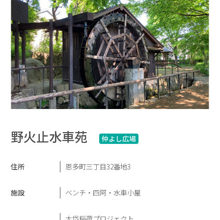
野火止水車苑
仲よし広場
住所
恩多町三丁目32番地3
施設
ベンチ・四阿・水車小屋
大岱稲荷プロジェクト