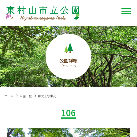
公園詳細
ホーム
公園一覧
野火止水車苑
106