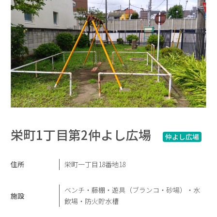
栄町1丁目第2仲よし広場
仲よし広場
住所
栄町一丁目18番地18
ベンチ・藤棚・遊具（ブランコ・砂場）・水
施設
飲場・防火貯水槽