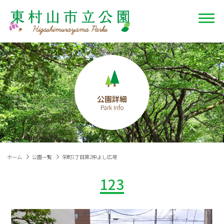
公園詳細
ホーム
公園一覧
栄町1丁目第2仲よし広場
123