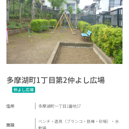
多摩湖町1丁目第2仲よし広場
仲よし広場
住所
多摩湖町一丁目1番地17
ベンチ・遊具（ブランコ・鉄棒・砂場）・水
施設
飲場