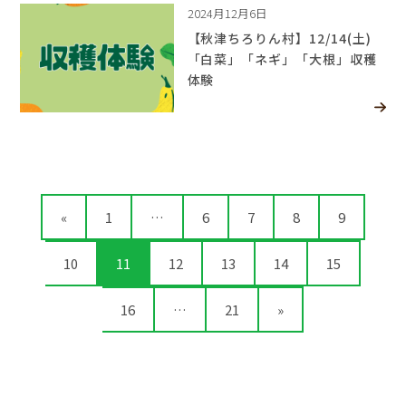
2024月12月6日
【秋津ちろりん村】12/14(土)
「白菜」「ネギ」「大根」収穫
体験
«
1
…
6
7
8
9
10
11
12
13
14
15
16
…
21
»