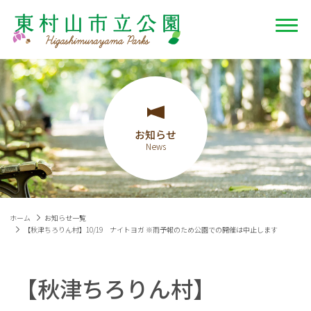
お知らせ
ホーム
お知らせ一覧
【秋津ちろりん村】10/19 ナイトヨガ ※雨予報のため公園での開催は中止します
【秋津ちろりん村】