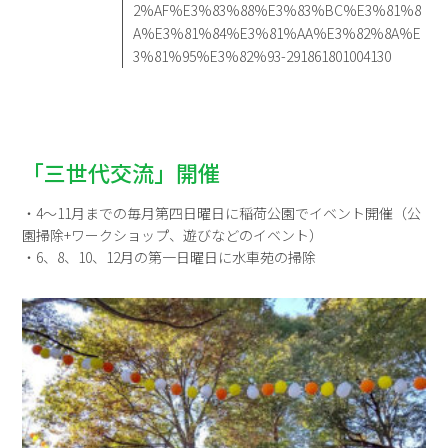
2%AF%E3%83%88%E3%83%BC%E3%81%8
A%E3%81%84%E3%81%AA%E3%82%8A%E
3%81%95%E3%82%93-291861801004130
「三世代交流」開催
・4～11月までの毎月第四日曜日に稲荷公園でイベント開催（公
園掃除+ワークショップ、遊びなどのイベント）
・6、8、10、12月の第一日曜日に水車苑の掃除