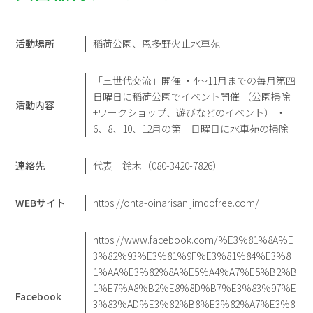
活動場所
稲荷公園、恩多野火止水車苑
「三世代交流」開催 ・4～11月までの毎月第四
日曜日に稲荷公園でイベント開催 （公園掃除
活動内容
+ワークショップ、遊びなどのイベント） ・
6、8、10、12月の第一日曜日に水車苑の掃除
連絡先
代表 鈴木（080-3420-7826）
WEBサイト
https://onta-oinarisan.jimdofree.com/
https://www.facebook.com/%E3%81%8A%E
3%82%93%E3%81%9F%E3%81%84%E3%8
1%AA%E3%82%8A%E5%A4%A7%E5%B2%B
1%E7%A8%B2%E8%8D%B7%E3%83%97%E
Facebook
3%83%AD%E3%82%B8%E3%82%A7%E3%8